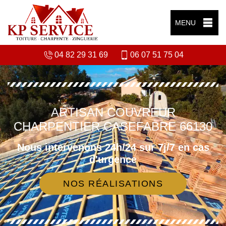
MENU
04 82 29 31 69
06 07 51 75 04
ARTISAN COUVREUR
CHARPENTIER CASEFABRE 66130
Nous intervenons 24h/24 sur 7j/7 en cas
d'urgence
NOS RÉALISATIONS