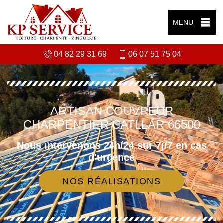
MENU
04 82 29 31 69
06 07 51 75 04
ARTISAN COUVREUR
CHARPENTIER CATLLAR 66500
Nous intervenons 24h/24 sur 7j/7 en cas
d'urgence
NOS RÉALISATIONS