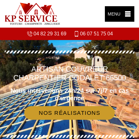
MENU
04 82 29 31 69
06 07 51 75 04
ARTISAN COUVREUR
CHARPENTIER CODALET 66500
Nous intervenons 24h/24 sur 7j/7 en cas
d'urgence
NOS RÉALISATIONS