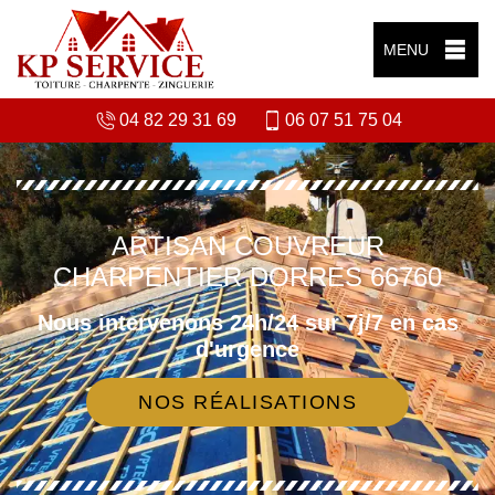
MENU
04 82 29 31 69
06 07 51 75 04
ARTISAN COUVREUR
CHARPENTIER DORRES 66760
Nous intervenons 24h/24 sur 7j/7 en cas
d'urgence
NOS RÉALISATIONS