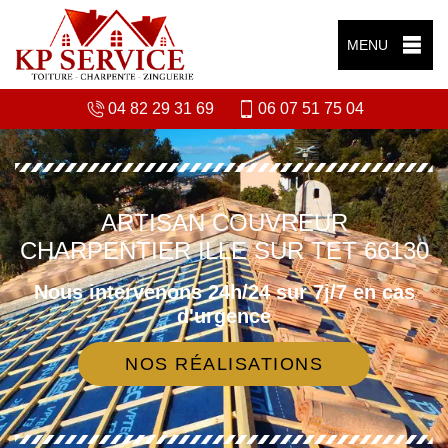
MENU
04 82 29 31 69
06 07 51 75 04
ARTISAN COUVREUR
CHARPENTIER ILLE SUR TET 66130
Nous intervenons 24h/24 sur 7j/7 en cas
d'urgence
NOS RÉALISATIONS