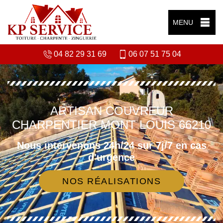
MENU
04 82 29 31 69
06 07 51 75 04
ARTISAN COUVREUR
CHARPENTIER MONT LOUIS 66210
Nous intervenons 24h/24 sur 7j/7 en cas
d'urgence
NOS RÉALISATIONS