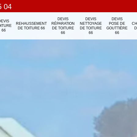
5 04
DEVIS
DEVIS
DEVIS
DEVIS
REHAUSSEMENT
RÉPARATION
NETTOYAGE
POSE DE
C
OITURE
DE TOITURE 66
DE TOITURE
DE TOITURE
GOUTTIÈRE
D
66
66
66
66