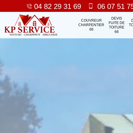
04 82 29 31 69
06 07 51 7
DEVIS
COUVREUR
FUITE DE
CHARPENTIER
T
TOITURE
66
66