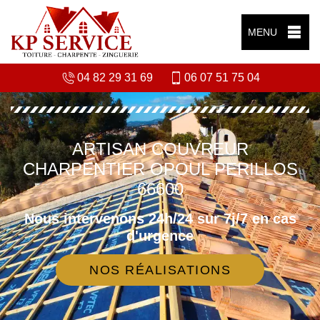
MENU
04 82 29 31 69
06 07 51 75 04
ARTISAN COUVREUR
CHARPENTIER OPOUL PERILLOS
66600
Nous intervenons 24h/24 sur 7j/7 en cas
d'urgence
NOS RÉALISATIONS