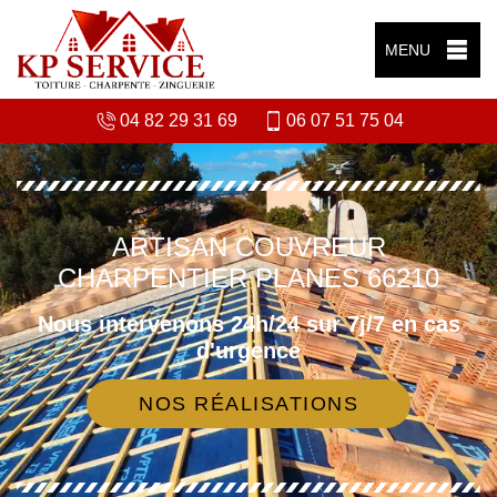
MENU
04 82 29 31 69
06 07 51 75 04
ARTISAN COUVREUR
CHARPENTIER PLANES 66210
Nous intervenons 24h/24 sur 7j/7 en cas
d'urgence
NOS RÉALISATIONS