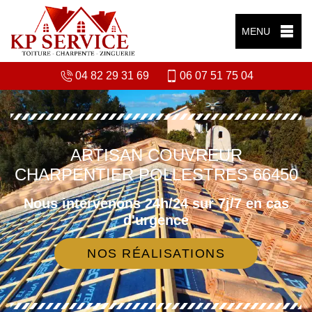
MENU
04 82 29 31 69
06 07 51 75 04
ARTISAN COUVREUR
CHARPENTIER POLLESTRES 66450
Nous intervenons 24h/24 sur 7j/7 en cas
d'urgence
NOS RÉALISATIONS