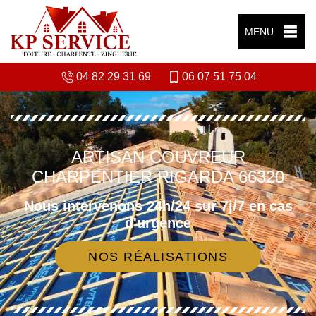
MENU
04 82 29 31 69
06 07 51 75 04
ARTISAN COUVREUR
CHARPENTIER RIGARDA 66320
Nous intervenons 24h/24 sur 7j/7 en cas
d'urgence
NOS RÉALISATIONS