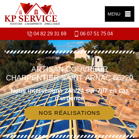
MENU
04 82 29 31 69
06 07 51 75 04
ARTISAN COUVREUR
CHARPENTIER SAINT ARNAC 66220
Nous intervenons 24h/24 sur 7j/7 en cas
d'urgence
NOS RÉALISATIONS