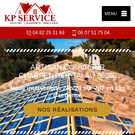
MENU
04 82 29 31 69
06 07 51 75 04
ARTISAN COUVREUR
CHARPENTIER TALAU 66360
Nous intervenons 24h/24 sur 7j/7 en cas
d'urgence
NOS RÉALISATIONS