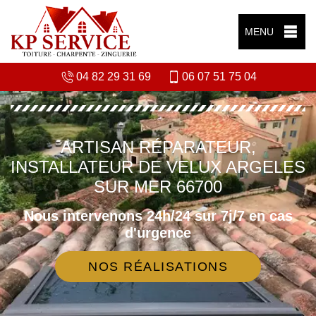
MENU
04 82 29 31 69
06 07 51 75 04
ARTISAN RÉPARATEUR,
INSTALLATEUR DE VELUX ARGELES
SUR MER 66700
Nous intervenons 24h/24 sur 7j/7 en cas
d'urgence
NOS RÉALISATIONS