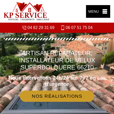
MENU
04 82 29 31 69
06 07 51 75 04
ARTISAN RÉPARATEUR,
INSTALLATEUR DE VELUX
SUPERBOLQUERE 66210
Nous intervenons 24h/24 sur 7j/7 en cas
d'urgence
NOS RÉALISATIONS