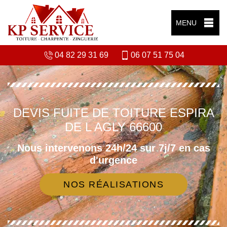
MENU
04 82 29 31 69
06 07 51 75 04
DEVIS FUITE DE TOITURE ESPIRA
DE L AGLY 66600
Nous intervenons 24h/24 sur 7j/7 en cas
d'urgence
NOS RÉALISATIONS