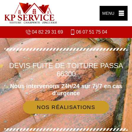
MENU
04 82 29 31 69
06 07 51 75 04
DEVIS FUITE DE TOITURE PASSA
66300
Nous intervenons 24h/24 sur 7j/7 en cas
d'urgence
NOS RÉALISATIONS