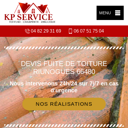
MENU
04 82 29 31 69
06 07 51 75 04
DEVIS FUITE DE TOITURE
RIUNOGUES 66480
Nous intervenons 24h/24 sur 7j/7 en cas
d'urgence
NOS RÉALISATIONS