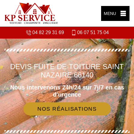
MENU
04 82 29 31 69
06 07 51 75 04
DEVIS FUITE DE TOITURE SAINT
NAZAIRE 66140
Nous intervenons 24h/24 sur 7j/7 en cas
d'urgence
NOS RÉALISATIONS