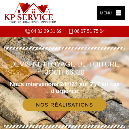
MENU
04 82 29 31 69
06 07 51 75 04
DEVIS NETTOYAGE DE TOITURE
JOCH 66320
Nous intervenons 24h/24 sur 7j/7 en cas
d'urgence
NOS RÉALISATIONS