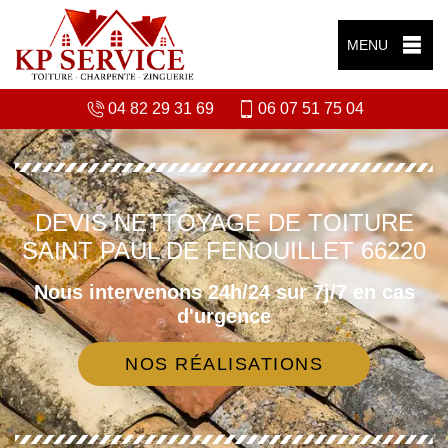
MENU
04 82 29 31 69
06 07 51 75 04
DEVIS NETTOYAGE DE TOITURE
SAINT PAUL DE FENOUILLET 66220
Nous intervenons 24h/24 sur 7j/7 en cas
d'urgence
NOS RÉALISATIONS