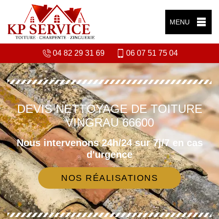
MENU
04 82 29 31 69
06 07 51 75 04
DEVIS NETTOYAGE DE TOITURE
VINGRAU 66600
Nous intervenons 24h/24 sur 7j/7 en cas
d'urgence
NOS RÉALISATIONS