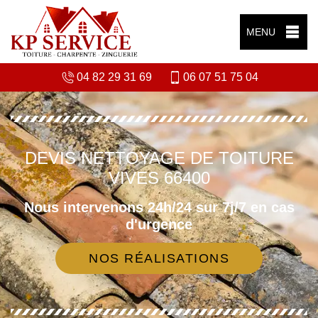
MENU
04 82 29 31 69
06 07 51 75 04
DEVIS NETTOYAGE DE TOITURE
VIVES 66400
Nous intervenons 24h/24 sur 7j/7 en cas
d'urgence
NOS RÉALISATIONS