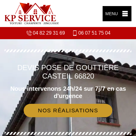
MENU
04 82 29 31 69
06 07 51 75 04
DEVIS POSE DE GOUTTIÈRE
CASTEIL 66820
Nous intervenons 24h/24 sur 7j/7 en cas
d'urgence
NOS RÉALISATIONS