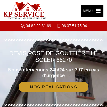
MENU
04 82 29 31 69
06 07 51 75 04
DEVIS POSE DE GOUTTIÈRE LE
SOLER 66270
Nous intervenons 24h/24 sur 7j/7 en cas
d'urgence
NOS RÉALISATIONS