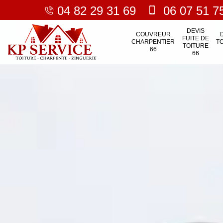
04 82 29 31 69
06 07 51 7
DEVIS
COUVREUR
FUITE DE
CHARPENTIER
T
TOITURE
66
66