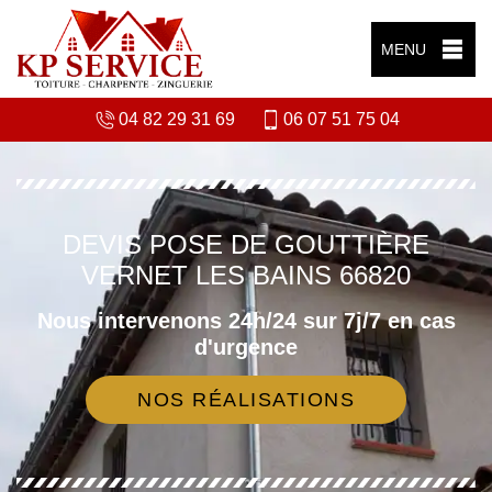
MENU
04 82 29 31 69
06 07 51 75 04
DEVIS POSE DE GOUTTIÈRE
VERNET LES BAINS 66820
Nous intervenons 24h/24 sur 7j/7 en cas
d'urgence
NOS RÉALISATIONS