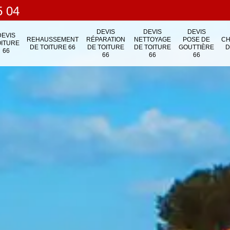
5 04
DEVIS
DEVIS
DEVIS
DEVIS
REHAUSSEMENT
RÉPARATION
NETTOYAGE
POSE DE
C
OITURE
DE TOITURE 66
DE TOITURE
DE TOITURE
GOUTTIÈRE
D
66
66
66
66