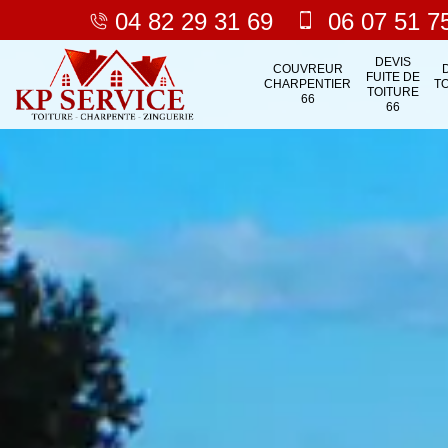
04 82 29 31 69
06 07 51 7
DEVIS
COUVREUR
FUITE DE
CHARPENTIER
T
TOITURE
66
66