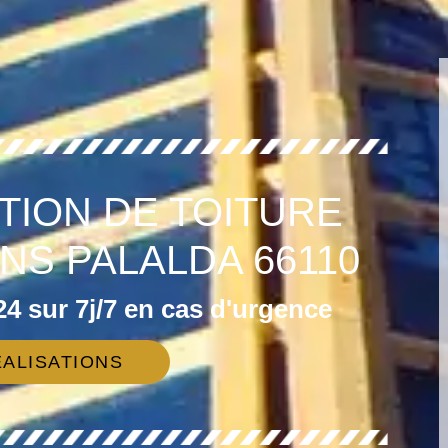
TION DE TOITURE
INS PALALDA 66110
4 sur 7j/7 en cas d'urgence
ALISATIONS