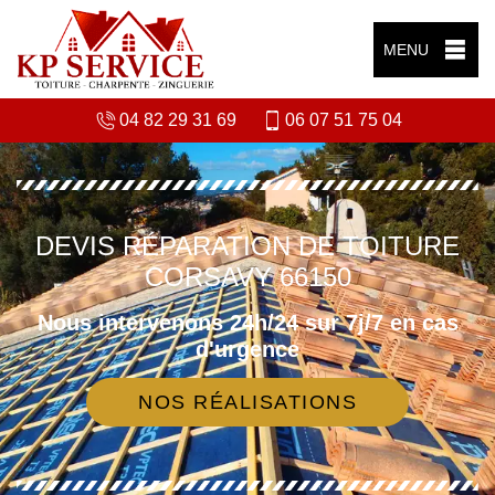
MENU
04 82 29 31 69
06 07 51 75 04
DEVIS RÉPARATION DE TOITURE
CORSAVY 66150
Nous intervenons 24h/24 sur 7j/7 en cas
d'urgence
NOS RÉALISATIONS