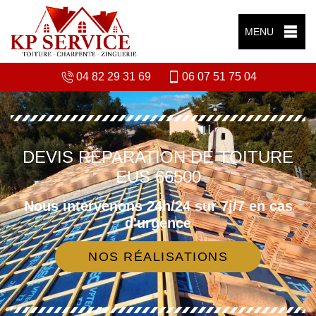
MENU
04 82 29 31 69
06 07 51 75 04
DEVIS RÉPARATION DE TOITURE
EUS 66500
Nous intervenons 24h/24 sur 7j/7 en cas
d'urgence
NOS RÉALISATIONS