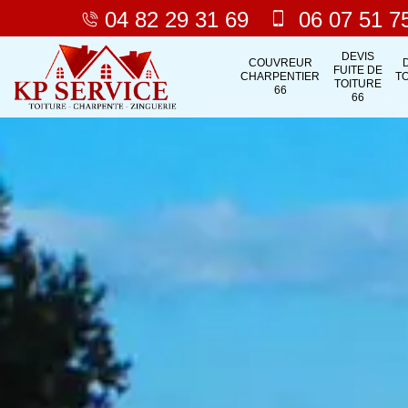
04 82 29 31 69
06 07 51 7
DEVIS
COUVREUR
FUITE DE
CHARPENTIER
T
TOITURE
66
66