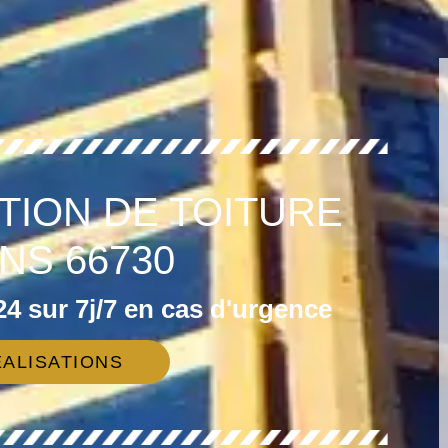
TION DE TOITURE
NS 66730
4 sur 7j/7 en cas d'urgence
ALISATIONS