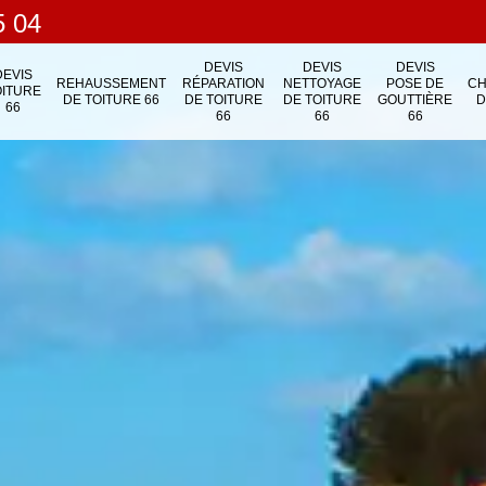
5 04
DEVIS
DEVIS
DEVIS
DEVIS
REHAUSSEMENT
RÉPARATION
NETTOYAGE
POSE DE
C
OITURE
DE TOITURE 66
DE TOITURE
DE TOITURE
GOUTTIÈRE
D
66
66
66
66