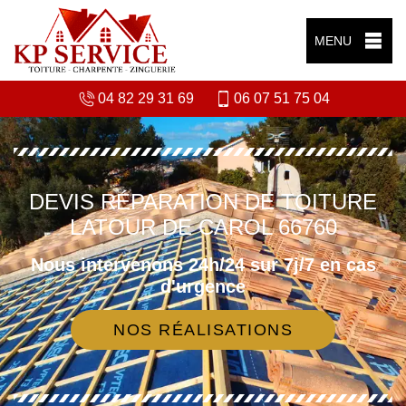
MENU
04 82 29 31 69
06 07 51 75 04
DEVIS RÉPARATION DE TOITURE
LATOUR DE CAROL 66760
Nous intervenons 24h/24 sur 7j/7 en cas
d'urgence
NOS RÉALISATIONS