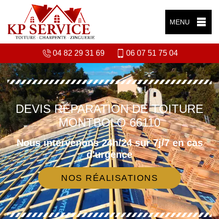
MENU
04 82 29 31 69
06 07 51 75 04
DEVIS RÉPARATION DE TOITURE
MONTBOLO 66110
Nous intervenons 24h/24 sur 7j/7 en cas
d'urgence
NOS RÉALISATIONS