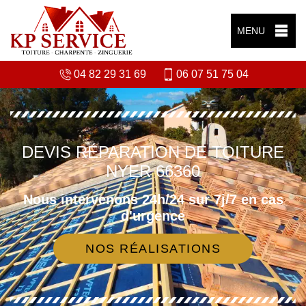
MENU
04 82 29 31 69
06 07 51 75 04
DEVIS RÉPARATION DE TOITURE
NYER 66360
Nous intervenons 24h/24 sur 7j/7 en cas
d'urgence
NOS RÉALISATIONS