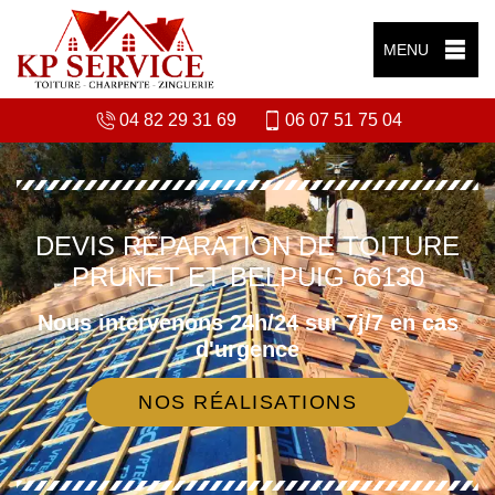
MENU
04 82 29 31 69
06 07 51 75 04
DEVIS RÉPARATION DE TOITURE
PRUNET ET BELPUIG 66130
Nous intervenons 24h/24 sur 7j/7 en cas
d'urgence
NOS RÉALISATIONS