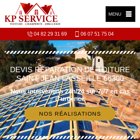
MENU
04 82 29 31 69
06 07 51 75 04
DEVIS RÉPARATION DE TOITURE
SAINT JEAN LASSEILLE 66300
Nous intervenons 24h/24 sur 7j/7 en cas
d'urgence
NOS RÉALISATIONS