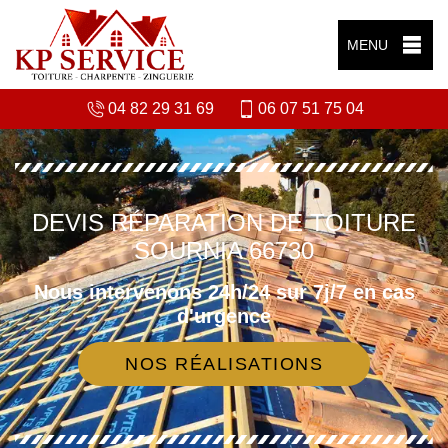
MENU
04 82 29 31 69
06 07 51 75 04
DEVIS RÉPARATION DE TOITURE
SOURNIA 66730
Nous intervenons 24h/24 sur 7j/7 en cas
d'urgence
NOS RÉALISATIONS