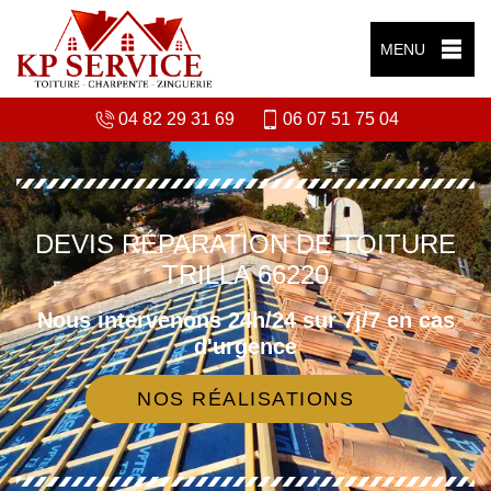
MENU
04 82 29 31 69
06 07 51 75 04
DEVIS RÉPARATION DE TOITURE
TRILLA 66220
Nous intervenons 24h/24 sur 7j/7 en cas
d'urgence
NOS RÉALISATIONS