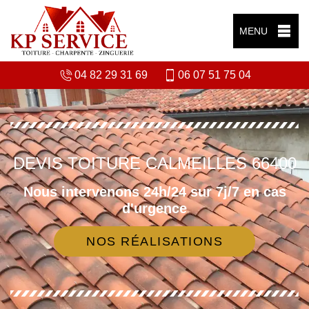
MENU
04 82 29 31 69
06 07 51 75 04
DEVIS TOITURE CALMEILLES 66400
Nous intervenons 24h/24 sur 7j/7 en cas
d'urgence
NOS RÉALISATIONS