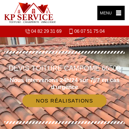
MENU
04 82 29 31 69
06 07 51 75 04
DEVIS TOITURE CAMPOME 66500
Nous intervenons 24h/24 sur 7j/7 en cas
d'urgence
NOS RÉALISATIONS