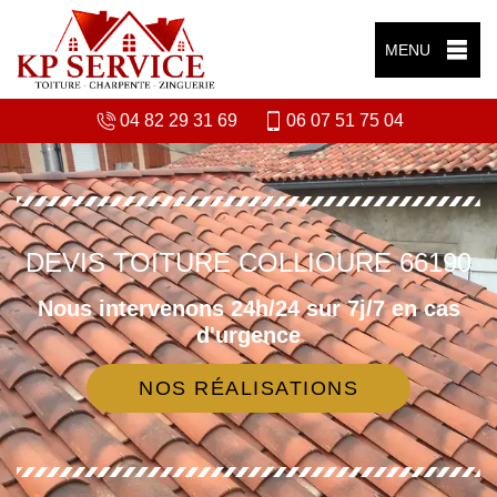
MENU
04 82 29 31 69
06 07 51 75 04
DEVIS TOITURE COLLIOURE 66190
Nous intervenons 24h/24 sur 7j/7 en cas
d'urgence
NOS RÉALISATIONS