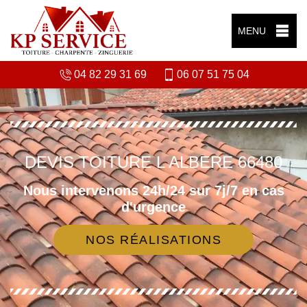
MENU
04 82 29 31 69
06 07 51 75 04
DEVIS TOITURE L ALBERE 66480
Nous intervenons 24h/24 sur 7j/7 en cas
d'urgence
NOS RÉALISATIONS