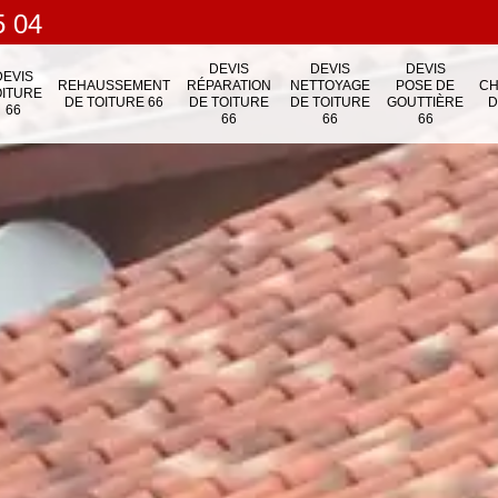
5 04
DEVIS
DEVIS
DEVIS
DEVIS
REHAUSSEMENT
RÉPARATION
NETTOYAGE
POSE DE
C
OITURE
DE TOITURE 66
DE TOITURE
DE TOITURE
GOUTTIÈRE
D
66
66
66
66