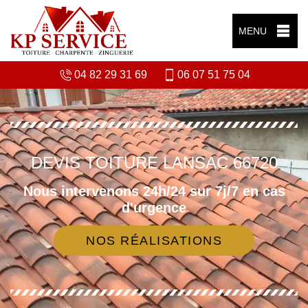
MENU
04 82 29 31 69
06 07 51 75 04
DEVIS TOITURE LANSAC 66720
Nous intervenons 24h/24 sur 7j/7 en cas
d'urgence
NOS RÉALISATIONS