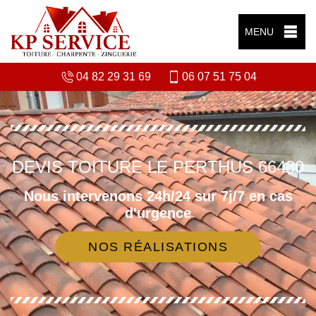
MENU
04 82 29 31 69
06 07 51 75 04
DEVIS TOITURE LE PERTHUS 66480
Nous intervenons 24h/24 sur 7j/7 en cas
d'urgence
NOS RÉALISATIONS