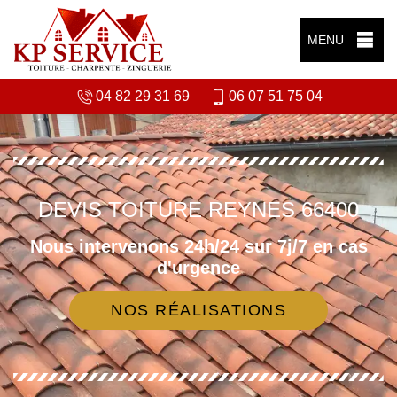
MENU
04 82 29 31 69
06 07 51 75 04
DEVIS TOITURE REYNES 66400
Nous intervenons 24h/24 sur 7j/7 en cas
d'urgence
NOS RÉALISATIONS