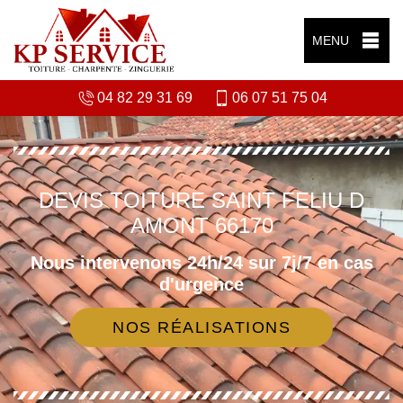
MENU
04 82 29 31 69
06 07 51 75 04
DEVIS TOITURE SAINT FELIU D
AMONT 66170
Nous intervenons 24h/24 sur 7j/7 en cas
d'urgence
NOS RÉALISATIONS