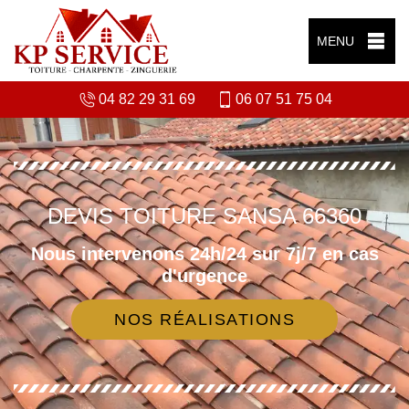
MENU
04 82 29 31 69
06 07 51 75 04
DEVIS TOITURE SANSA 66360
Nous intervenons 24h/24 sur 7j/7 en cas
d'urgence
NOS RÉALISATIONS