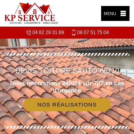
MENU
04 82 29 31 69
06 07 51 75 04
DEVIS TOITURE SAUTO 66210
Nous intervenons 24h/24 sur 7j/7 en cas
d'urgence
NOS RÉALISATIONS