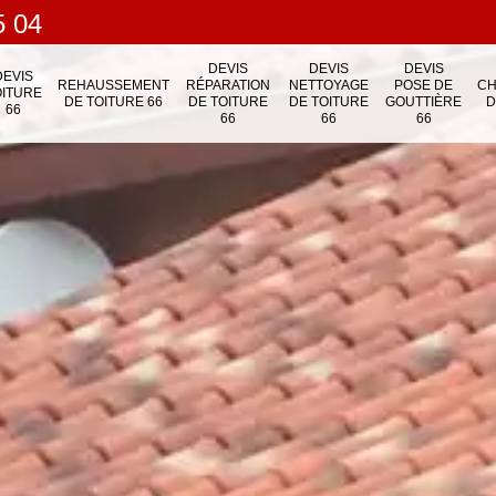
5 04
DEVIS
DEVIS
DEVIS
DEVIS
REHAUSSEMENT
RÉPARATION
NETTOYAGE
POSE DE
C
OITURE
DE TOITURE 66
DE TOITURE
DE TOITURE
GOUTTIÈRE
D
66
66
66
66